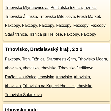
Trhovisko Mlynarovičova
,
Petržalská tržnica
,
Tržnica
,
Trhovisko Žilinská
,
Trhovisko Miletičova
,
Fresh Market
,
Faxcopy
,
Faxcopy
,
Faxcopy
,
Faxcopy
,
Faxcopy
,
Faxcopy
,
Stará tržnica
,
Tržnica pri Heliose
,
Faxcopy
,
Faxcopy
Trhovisko, Bratislavský kraj:
, 2 z 2
Faxcopy
,
Trch. Tržnica
,
Staromestský trh
,
Trhovisko Modra
,
trhovisko
,
trhovisko
,
trhovisko
,
Trhovisko Jedlíkova
,
Račianska tržnica
,
trhovisko
,
trhovisko
,
trhovisko
,
trhovisko
,
Trhovisko na Kupeckého ulici
,
trhovisko
,
Trhovisko Šafárikova
trhovisko inde