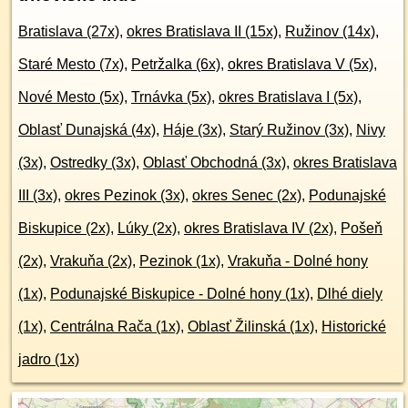
Bratislava (27x)
,
okres Bratislava II (15x)
,
Ružinov (14x)
,
Staré Mesto (7x)
,
Petržalka (6x)
,
okres Bratislava V (5x)
,
Nové Mesto (5x)
,
Trnávka (5x)
,
okres Bratislava I (5x)
,
Oblasť Dunajská (4x)
,
Háje (3x)
,
Starý Ružinov (3x)
,
Nivy
(3x)
,
Ostredky (3x)
,
Oblasť Obchodná (3x)
,
okres Bratislava
III (3x)
,
okres Pezinok (3x)
,
okres Senec (2x)
,
Podunajské
Biskupice (2x)
,
Lúky (2x)
,
okres Bratislava IV (2x)
,
Pošeň
(2x)
,
Vrakuňa (2x)
,
Pezinok (1x)
,
Vrakuňa - Dolné hony
(1x)
,
Podunajské Biskupice - Dolné hony (1x)
,
Dlhé diely
(1x)
,
Centrálna Rača (1x)
,
Oblasť Žilinská (1x)
,
Historické
jadro (1x)