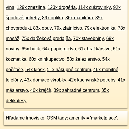
vína
,
129x zmrzlina
,
123x drogéria
,
114x cukrovinky
,
92x
športové potreby
,
89x optika
,
86x manikúra
,
85x
chovprodukt
,
83x obuv
,
79x zlatníctvo
,
79x elektronika
,
78x
masáž
,
75x darčeková predajňa
,
70x stavebniny
,
69x
noviny
,
65x butik
,
64x papiernictvo
,
61x hračkárstvo
,
61x
kozmetika
,
60x kníhkupectvo
,
58x železiarstvo
,
54x
počítače
,
54x kiosk
,
51x nákupné centrum
,
46x mobilné
telefóny
,
43x domáce výrobky
,
42x kuchynské potreby
,
41x
mäsiarstvo
,
40x krajčír
,
39x záhradné centrum
,
35x
delikatesy
Hľadáme trhovisko, OSM tagy: amenity = 'marketplace'.