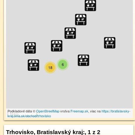
6
18
Podkladové dáta ©
OpenStreetMap
vrstva
Freemap.sk
, viac na
https://bratislavsky-
10 km
kraj.oma.sk/obchod/trhovisko
Trhovisko, Bratislavský kraj:
, 1 z 2