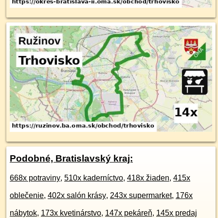
Podobné, Bratislavský kraj:
668x potraviny
,
510x kaderníctvo
,
418x žiaden
,
415x
oblečenie
,
402x salón krásy
,
243x supermarket
,
176x
nábytok
,
173x kvetinárstvo
,
147x pekáreň
,
145x predaj